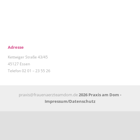
Adresse
Kettwiger Straße 43/45
45127 Essen
Telefon 02 01 – 23 55 26
praxis@frauenaerzteamdom.de
2026 Praxis am Dom -
Impressum/Datenschutz